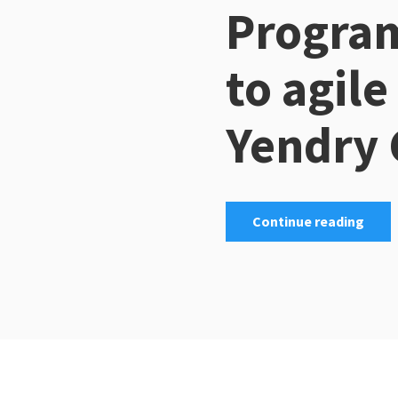
Progra
to agile
Yendry 
Continue reading