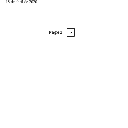
18 de abril de 2020
Navegación
Page
1
Next
>
page
de
entradas