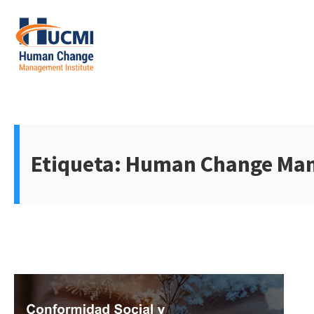
Skip
to
content
Etiqueta:
Human Change Man