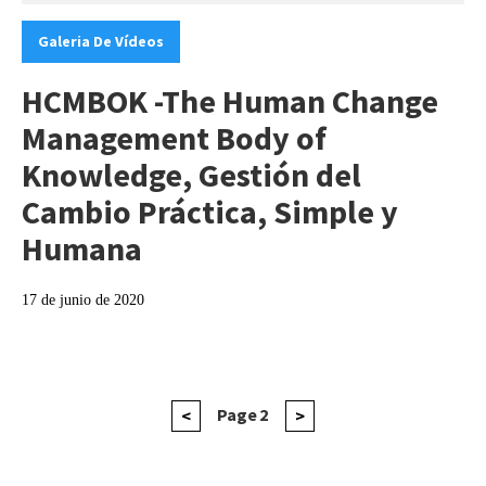
Categories:
Galeria De Vídeos
HCMBOK -The Human Change
Management Body of
Knowledge, Gestión del
Cambio Práctica, Simple y
Humana
17 de junio de 2020
Navegación
Previous
Page
2
Next
<
>
page
page
de