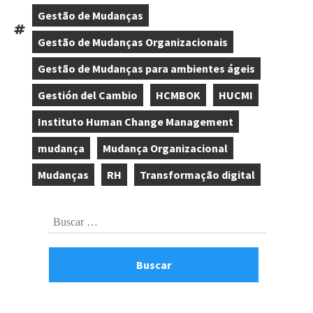
,
Gestão de Mudanças
,
Tags:
Gestão de Mudanças Organizacionais
,
Gestão de Mudanças para ambientes ágeis
,
Gestión del Cambio
HCMBOK
HUCMI
,
,
,
Instituto Human Change Management
,
mudança
Mudança Organizacional
,
,
Mudanças
RH
Transformação digital
,
,
Skip
Buscar:
to
footer