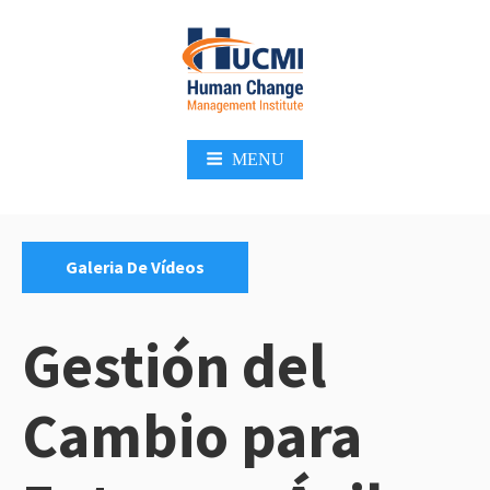
Skip
to
content
MENU
Categories:
Galeria De Vídeos
Gestión del
Cambio para